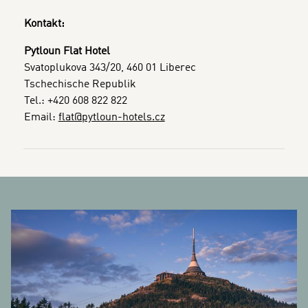
Kontakt:
Pytloun Flat Hotel
Svatoplukova 343/20, 460 01 Liberec
Tschechische Republik
Tel.: +420 608 822 822
Email:
flat@pytloun-hotels.cz
BANNERS
A
Di