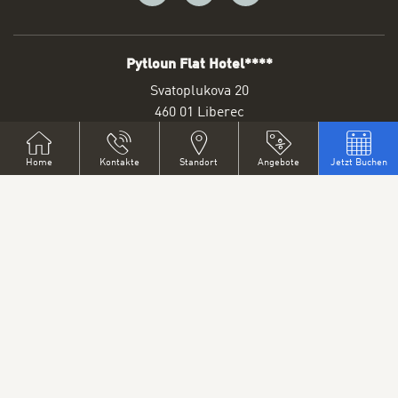
Pytloun Flat Hotel****
ADRESSE
Svatoplukova 20
460 01 Liberec
Czech Republic
+420 608 822 822
Home
Kontakte
Standort
Angebote
Jetzt Buchen
Email
Sitemap
Datenschutzerklärung
Bestpreisgarantie